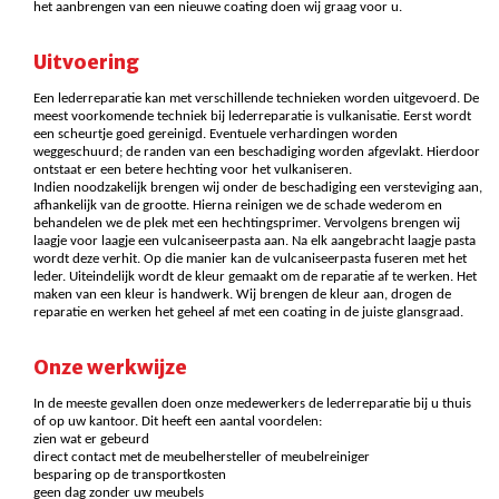
het aanbrengen van een nieuwe coating doen wij graag voor u.
Uitvoering
Een lederreparatie kan met verschillende technieken worden uitgevoerd. De
meest voorkomende techniek bij lederreparatie is vulkanisatie. Eerst wordt
een scheurtje goed gereinigd. Eventuele verhardingen worden
weggeschuurd; de randen van een beschadiging worden afgevlakt. Hierdoor
ontstaat er een betere hechting voor het vulkaniseren.
Indien noodzakelijk brengen wij onder de beschadiging een versteviging aan,
afhankelijk van de grootte. Hierna reinigen we de schade wederom en
behandelen we de plek met een hechtingsprimer. Vervolgens brengen wij
laagje voor laagje een vulcaniseerpasta aan. Na elk aangebracht laagje pasta
wordt deze verhit. Op die manier kan de vulcaniseerpasta fuseren met het
leder. Uiteindelijk wordt de kleur gemaakt om de reparatie af te werken. Het
maken van een kleur is handwerk. Wij brengen de kleur aan, drogen de
reparatie en werken het geheel af met een coating in de juiste glansgraad.
Onze werkwijze
In de meeste gevallen doen onze medewerkers de lederreparatie bij u thuis
of op uw kantoor. Dit heeft een aantal voordelen:
zien wat er gebeurd
direct contact met de meubelhersteller of meubelreiniger
besparing op de transportkosten
geen dag zonder uw meubels