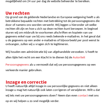
mogelijkheid om 24 uur per dag de website beheerder te bereiken.
Uw rechten
Op grond van de geldende Nederlandse en Europese wetgeving heeft u als
betrokkene bepaalde rechten met betrekking tot de persoonsgegevens die
door of namens ons worden verwerkt. Wij leggen u hieronder uit welke
rechten dit zijn en hoe u zich op deze rechten kunt beroepen. In beginsel
sturen wij om misbruik te voorkomen afschriften en kopieën van uw
gegevens enkel naar uw bij ons reeds bekende e-mailadres. In het geval dat
u de gegevens op een ander e-mailadres of bijvoorbeeld per post wenst te
ontvangen, zullen wij u vragen zich te legitimeren.
Wij houden een administratie bij van afgehandelde verzoeken. U heeft te
allen tijde het recht om een klacht in te dienen bij de
Autoriteit
Persoonsgegevens
als u vermoedt dat wij uw persoonsgegevens op een
verkeerde manier gebruiken.
Inzage en correctie
U heeft natuurlijk altijd inzage in uw persoonlijke gegevens en niet alleen
inzage u mag het natuurlijk ook laten corrigeren of verwijderen. Wilt u dat
wij iets met uw persoonsgegevens doen? Neem dan even
contact
met ons
op en wij helpen u zo snel mogelijk verder.