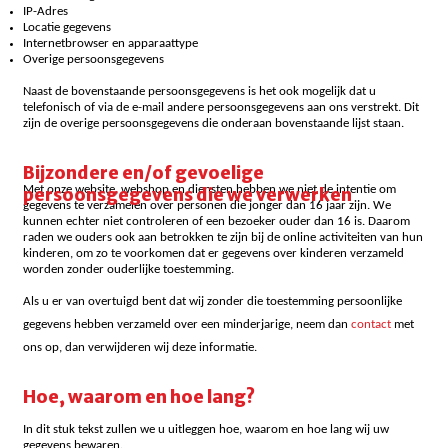
IP-Adres
Locatie gegevens
Internetbrowser en apparaattype
Overige persoonsgegevens
Naast de bovenstaande persoonsgegevens is het ook mogelijk dat u
telefonisch of via de e-mail andere persoonsgegevens aan ons verstrekt. Dit
zijn de overige persoonsgegevens die onderaan bovenstaande lijst staan.
Bijzondere en/of gevoelige
Met onze website, webshop en diensten hebben we niet de intentie om
persoonsgegevens die we verwerken
gegevens te verzamelen over personen die jonger dan 16 jaar zijn. We
kunnen echter niet controleren of een bezoeker ouder dan 16 is. Daarom
raden we ouders ook aan betrokken te zijn bij de online activiteiten van hun
kinderen, om zo te voorkomen dat er gegevens over kinderen verzameld
worden zonder ouderlijke toestemming.
Als u er van overtuigd bent dat wij zonder die toestemming persoonlijke
gegevens hebben verzameld over een minderjarige, neem dan
contact
met
ons op, dan verwijderen wij deze informatie.
Hoe, waarom en hoe lang?
In dit stuk tekst zullen we u uitleggen hoe, waarom en hoe lang wij uw
gegevens bewaren.