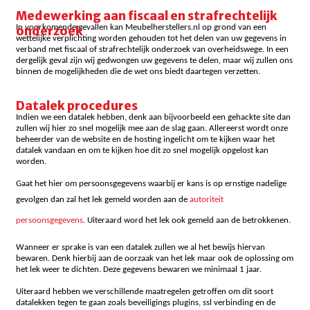
Medewerking aan fiscaal en strafrechtelijk
In voorkomende gevallen kan Meubelherstellers.nl op grond van een
onderzoek
wettelijke verplichting worden gehouden tot het delen van uw gegevens in
verband met fiscaal of strafrechtelijk onderzoek van overheidswege. In een
dergelijk geval zijn wij gedwongen uw gegevens te delen, maar wij zullen ons
binnen de mogelijkheden die de wet ons biedt daartegen verzetten.
Datalek procedures
Indien we een datalek hebben, denk aan bijvoorbeeld een gehackte site dan
zullen wij hier zo snel mogelijk mee aan de slag gaan. Allereerst wordt onze
beheerder van de website en de hosting ingelicht om te kijken waar het
datalek vandaan en om te kijken hoe dit zo snel mogelijk opgelost kan
worden.
Gaat het hier om persoonsgegevens waarbij er kans is op ernstige nadelige
gevolgen dan zal het lek gemeld worden aan de
autoriteit
persoonsgegevens
. Uiteraard word het lek ook gemeld aan de betrokkenen.
Wanneer er sprake is van een datalek zullen we al het bewijs hiervan
bewaren. Denk hierbij aan de oorzaak van het lek maar ook de oplossing om
het lek weer te dichten. Deze gegevens bewaren we minimaal 1 jaar.
Uiteraard hebben we verschillende maatregelen getroffen om dit soort
datalekken tegen te gaan zoals beveiligings plugins, ssl verbinding en de